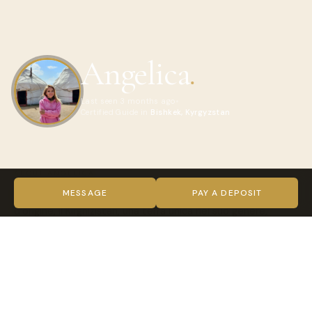
Angelica
.
Last seen 3 months ago
Certified Guide in
Bishkek, Kyrgyzstan
ABOUT ANGELICA
Dopo 10 anni trascorsi in Italia sono tornata nel mio Paese
MESSAGE
PAY A DEPOSIT
d’origine, il Kirghizistan, una terra unica nel suo genere,
nascosta nel cuore dell’Asia Centrale tra maestose cime
innevate di oltre 7.000 metri e praterie che si estendono a
perdita d’occhio.
Amo profondamente le albe, i tramonti e l’immersione