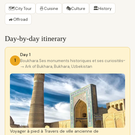
🗺
🍜
🎭
🏛
City Tour
Cuisine
Culture
History
🚙
Offroad
Day-by-day itinerary
Day 1
1
Boukhara.Ses monuments historiques et ses curiosités
›
→ Ark of Bukhara, Bukhara, Uzbekistan
Voyager à pied à Travers de ville ancienne de