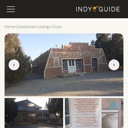
Home
›
Uzbekistan
›
Listings
›
Tours
‹
›