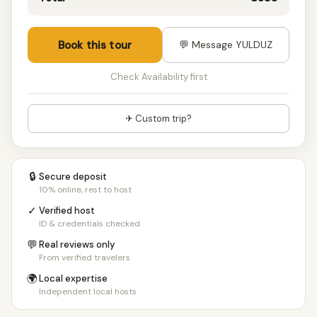
Book this tour
💬 Message YULDUZ
Check Availability first
✈ Custom trip?
🔒
Secure deposit
10% online, rest to host
✓
Verified host
ID & credentials checked
💬
Real reviews only
From verified travelers
🌍
Local expertise
Independent local hosts