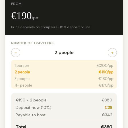
FROM
€190
/pp
Price depends on group size · 10% deposit online
NUMBER OF TRAVELERS
−
+
2 people
1 person
€200/pp
2 people
€190/pp
3 people
€180/pp
4+ people
€170/pp
€190 × 2 people
€380
Deposit now (10%)
€38
Payable to host
€342
Total
€380